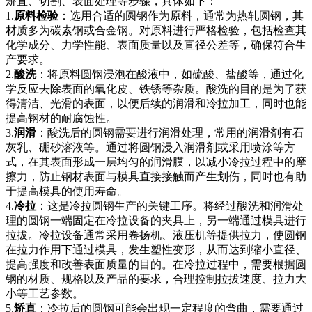
矫直、切割、表面处理等步骤，具体如下：
1.
原料检验
：选用合适的圆钢作为原料，通常为热轧圆钢，其
材质多为碳素钢或合金钢。对原料进行严格检验，包括检查其
化学成分、力学性能、表面质量以及直径公差等，确保符合生
产要求。
2.
酸洗
：将原料圆钢浸泡在酸液中，如硫酸、盐酸等，通过化
学反应去除表面的氧化皮、铁锈等杂质。酸洗的目的是为了获
得清洁、光滑的表面，以便后续的润滑和冷拉加工，同时也能
提高钢材的耐腐蚀性。
3.
润滑
：酸洗后的圆钢需要进行润滑处理，常用的润滑剂有石
灰乳、硼砂溶液等。通过将圆钢浸入润滑剂或采用喷涂等方
式，在其表面形成一层均匀的润滑膜，以减小冷拉过程中的摩
擦力，防止钢材表面与模具直接接触而产生划伤，同时也有助
于提高模具的使用寿命。
4.
冷拉
：这是冷拉圆钢生产的关键工序。将经过酸洗和润滑处
理的圆钢一端固定在冷拉设备的夹具上，另一端通过模具进行
拉拔。冷拉设备通常采用卷扬机、液压机等提供拉力，使圆钢
在拉力作用下通过模具，发生塑性变形，从而达到缩小直径、
提高强度和改善表面质量的目的。在冷拉过程中，需要根据圆
钢的材质、规格以及产品的要求，合理控制拉拔速度、拉力大
小等工艺参数。
5.
矫直
：冷拉后的圆钢可能会出现一定程度的弯曲，需要通过