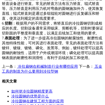
矫直设备进行矫直。常见的矫直方法有压力矫直、辊式矫直
等。压力矫直是利用压力机对弯曲的圆钢施加外力，使其恢复
直线；辊式矫直则是通过多组辊轮对圆钢进行反复碾压和矫
直，使其达到规定的直线度要求。
6.
切割
：根据用户的不同需求，将矫直后的冷拉圆钢切割成相
应的长度。切割设备通常采用锯床、剪断机等，切割时要保证
切割面的平整度和垂直度，以满足后续加工和使用的要求。
7.
表面处理
：为了进一步提高冷拉圆钢的耐腐蚀性、耐磨性或
其他特殊性能，可对其进行表面处理。常见的表面处理方法有
镀锌、镀镍、镀铬、磷化、发黑等。例如，镀锌处理可以提高
圆钢的耐蚀性，适用于户外或潮湿环境；磷化处理可以提高圆
钢表面的耐磨性和润滑性，有利于后续的加工和使用。
上一条：
冷拉扁钢在机械制造行业有哪些应用
下一条：
五金
工具的制造为什么要用到冷拉型钢
相关文章
如何使冷拉圆钢精度更高
冷拉圆钢的优势是什么
冷拉圆钢在建筑工程方面的应用