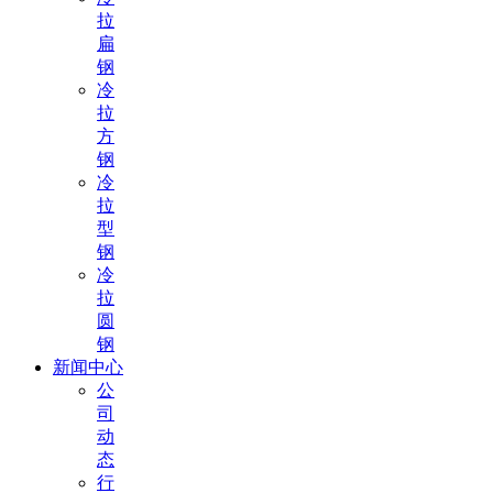
拉
扁
钢
冷
拉
方
钢
冷
拉
型
钢
冷
拉
圆
钢
新闻中心
公
司
动
态
行