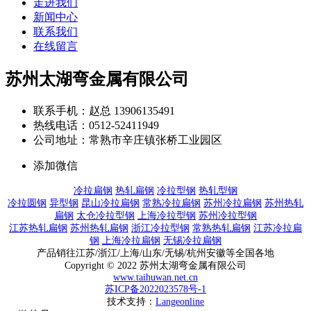
走进我们
新闻中心
联系我们
在线留言
苏州太湖弯金属有限公司
联系手机：赵总 13906135491
热线电话：0512-52411949
公司地址：常熟市辛庄镇张桥工业园区
添加微信
冷拉扁钢
热轧扁钢
冷拉型钢
热轧型钢
冷拉圆钢
异型钢
昆山冷拉扁钢
常熟冷拉扁钢
苏州冷拉扁钢
苏州热轧
扁钢
太仓冷拉型钢
上海冷拉型钢
苏州冷拉型钢
江苏热轧扁钢
苏州热轧扁钢
浙江冷拉型钢
常熟热轧扁钢
江苏冷拉扁
钢
上海冷拉扁钢
无锡冷拉扁钢
产品销往江苏/浙江/上海/山东/无锡/杭州安徽等全国各地
Copyright © 2022 苏州太湖弯金属有限公司
www.taihuwan.net.cn
苏ICP备2022023578号-1
技术支持：
Langeonline