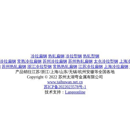
冷拉扁钢
热轧扁钢
冷拉型钢
热轧型钢
冷拉扁钢
常熟冷拉扁钢
苏州冷拉扁钢
苏州热轧扁钢
太仓冷拉型钢
上海
钢
苏州热轧扁钢
浙江冷拉型钢
常熟热轧扁钢
江苏冷拉扁钢
上海冷拉扁钢
产品销往江苏/浙江/上海/山东/无锡/杭州安徽等全国各地
Copyright © 2022 苏州太湖弯金属有限公司
www.taihuwan.net.cn
苏ICP备2022023578号-1
技术支持：
Langeonline