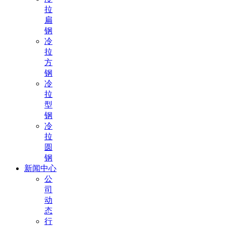
拉
扁
钢
冷
拉
方
钢
冷
拉
型
钢
冷
拉
圆
钢
新闻中心
公
司
动
态
行