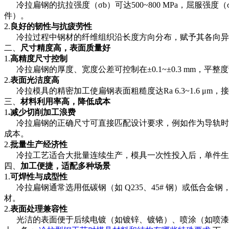
冷拉扁钢的抗拉强度（σb）可达500~800 MPa，屈服强度（σ
件）。
2.
良好的韧性与抗疲劳性
冷拉过程中钢材的纤维组织沿长度方向分布，赋予其各向异
二、
尺寸精度高，表面质量好
1.
高精度尺寸控制
冷拉扁钢的厚度、宽度公差可控制在±0.1~±0.3 mm，平整度
2.
表面光洁度高
冷拉模具的精密加工使扁钢表面粗糙度达Ra 6.3~1.6 
三、
材料利用率高，降低成本
1
.减少切削加工浪费
冷拉扁钢的正确尺寸可直接匹配设计要求，例如作为导轨时，其平
成本。
2.
批量生产经济性
冷拉工艺适合大批量连续生产，模具一次性投入后，单件生
四、
加工便捷，适配多种场景
1.
可焊性与成型性
冷拉扁钢通常选用低碳钢（如 Q235、45# 钢）或低合金
材。
2.
表面处理兼容性
光洁的表面便于后续电镀（如镀锌、镀铬）、喷涂（如喷漆