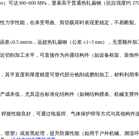
s）可达300~600 MPa，显著高于普通热轧扁钢（抗拉强度约 3
性力学性能，在承受弯曲、剪切载荷时表现更稳定，不易断裂。
误差≤0.5 mm/m，远超热轧扁钢（公差 ±1~3 mm），无需
μm，接近切削加工水平，可直接作为外露结构件（如设备框架、装饰
直度和厚度精度可替代部分铣削或磨削加工，材料利用率从热轧钢
产成本低，尤其适合标准化结构件（如钢结构檩条、机械支撑件
钢，焊接性能良好，可通过电弧焊、气体保护焊等方式与其他构件连
、喷塑）或发黑处理，提升防腐性能（如用于户外机械、潮湿环