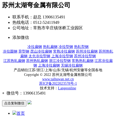
苏州太湖弯金属有限公司
联系手机：赵总 13906135491
热线电话：0512-52411949
公司地址：常熟市辛庄镇张桥工业园区
添加微信
冷拉扁钢
热轧扁钢
冷拉型钢
热轧型钢
冷拉圆钢
异型钢
昆山冷拉扁钢
常熟冷拉扁钢
苏州冷拉扁钢
苏州热轧
扁钢
太仓冷拉型钢
上海冷拉型钢
苏州冷拉型钢
江苏热轧扁钢
苏州热轧扁钢
浙江冷拉型钢
常熟热轧扁钢
江苏冷拉扁
钢
上海冷拉扁钢
无锡冷拉扁钢
产品销往江苏/浙江/上海/山东/无锡/杭州安徽等全国各地
Copyright © 2022 苏州太湖弯金属有限公司
www.taihuwan.net.cn
苏ICP备2022023578号-1
技术支持：
Langeonline
+
微信号：
13906135491
点击复制微信
首页