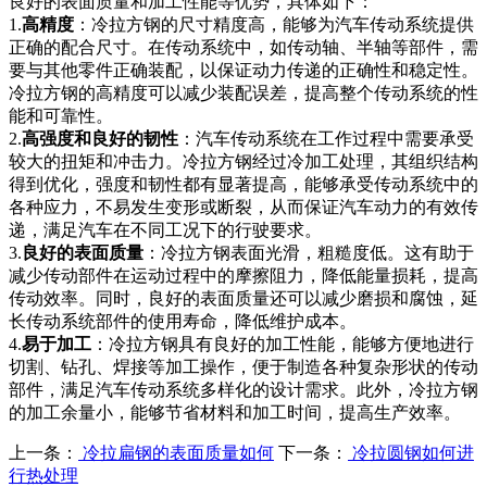
良好的表面质量和加工性能等优势，具体如下：
1.
高精度
：冷拉方钢的尺寸精度高，能够为汽车传动系统提供
正确的配合尺寸。在传动系统中，如传动轴、半轴等部件，需
要与其他零件正确装配，以保证动力传递的正确性和稳定性。
冷拉方钢的高精度可以减少装配误差，提高整个传动系统的性
能和可靠性。
2.
高强度和良好的韧性
：汽车传动系统在工作过程中需要承受
较大的扭矩和冲击力。冷拉方钢经过冷加工处理，其组织结构
得到优化，强度和韧性都有显著提高，能够承受传动系统中的
各种应力，不易发生变形或断裂，从而保证汽车动力的有效传
递，满足汽车在不同工况下的行驶要求。
3.
良好的表面质量
：冷拉方钢表面光滑，粗糙度低。这有助于
减少传动部件在运动过程中的摩擦阻力，降低能量损耗，提高
传动效率。同时，良好的表面质量还可以减少磨损和腐蚀，延
长传动系统部件的使用寿命，降低维护成本。
4.
易于加工
：冷拉方钢具有良好的加工性能，能够方便地进行
切割、钻孔、焊接等加工操作，便于制造各种复杂形状的传动
部件，满足汽车传动系统多样化的设计需求。此外，冷拉方钢
的加工余量小，能够节省材料和加工时间，提高生产效率。
上一条：
冷拉扁钢的表面质量如何
下一条：
冷拉圆钢如何进
行热处理