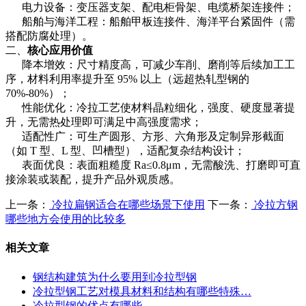
电力设备：变压器支架、配电柜骨架、电缆桥架连接件；
船舶与海洋工程：船舶甲板连接件、海洋平台紧固件（需
搭配防腐处理）。
二、
核心应用价值
降本增效：尺寸精度高，可减少车削、磨削等后续加工工
序，材料利用率提升至 95% 以上（远超热轧型钢的
70%-80%）；
性能优化：冷拉工艺使材料晶粒细化，强度、硬度显著提
升，无需热处理即可满足中高强度需求；
适配性广：可生产圆形、方形、六角形及定制异形截面
（如 T 型、L 型、凹槽型），适配复杂结构设计；
表面优良：表面粗糙度 Ra≤0.8μm，无需酸洗、打磨即可直
接涂装或装配，提升产品外观质感。
上一条：
冷拉扁钢适合在哪些场景下使用
下一条：
冷拉方钢
哪些地方会使用的比较多
相关文章
钢结构建筑为什么要用到冷拉型钢
冷拉型钢工艺对模具材料和结构有哪些特殊…
冷拉型钢的优点有哪些