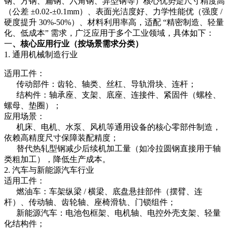
钢、方钢、扁钢、六角钢、异型钢等）核心优势是尺寸精度高
（公差 ±0.02-±0.1mm）、表面光洁度好、力学性能优（强度 /
硬度提升 30%-50%）、材料利用率高，适配 “精密制造、轻量
化、低成本” 需求，广泛应用于多个工业领域，具体如下：
一
、核心应用行业（按场景需求分类）
1. 通用机械制造行业
适用工件：
传动部件：齿轮、轴类、丝杠、导轨滑块、连杆；
结构件：轴承座、支架、底座、连接件、紧固件（螺栓、
螺母、垫圈）；
应用场景：
机床、电机、水泵、风机等通用设备的核心零部件制造，
依赖高精度尺寸保障装配精度；
替代热轧型钢减少后续机加工量（如冷拉圆钢直接用于轴
类粗加工），降低生产成本。
2. 汽车与新能源汽车行业
适用工件：
燃油车：车架纵梁 / 横梁、底盘悬挂部件（摆臂、连
杆）、传动轴、齿轮轴、座椅滑轨、门锁组件；
新能源汽车：电池包框架、电机轴、电控外壳支架、轻量
化结构件；